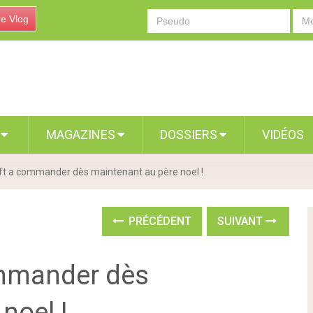
re Vlog
S
MAGAZINES
DOSSIERS
VIDÉOS
ft a commander dès maintenant au père noel !
PRÉCÉDENT
SUIVANT
ommander dès
noel !