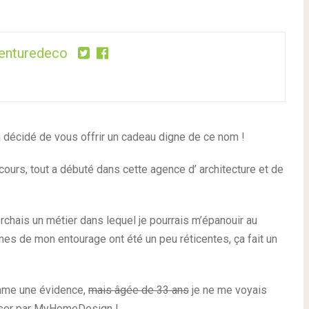
enturedeco
décidé de vous offrir un cadeau digne de ce nom !
ours, tout a débuté dans cette agence d’
architecture et de
rchais un métier dans lequel je pourrais m’épanouir au
nnes de mon entourage ont été un peu réticentes, ça fait un
omme une évidence,
mais âgée de 33 ans
je ne me voyais
passer par MyHomeDesign !