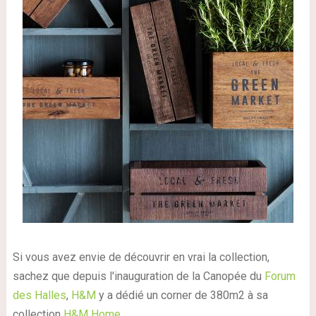
Si vous avez envie de découvrir en vrai la collection,
sachez que depuis l'inauguration de la Canopée du
Forum
des Halles
,
H&M
y a dédié un corner de 380m2 à sa
collection
H&M Home
.