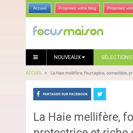
Accueil
Proposez votre blog
Proposez vot
NOUVEAUX
SÉLECTION
ACCUEIL
La Haie mellifère, fourragère, comestible, pro
PARTAGER SUR FACEBOOK
La Haie mellifère, f
protectrice et riche 