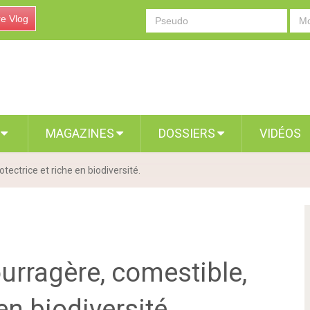
re Vlog
S
MAGAZINES
DOSSIERS
VIDÉOS
tectrice et riche en biodiversité.
ourragère, comestible,
en biodiversité.