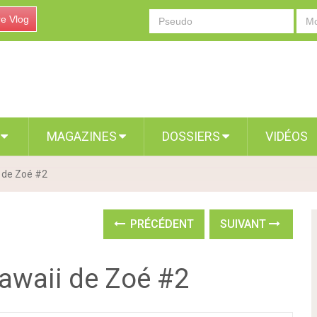
re Vlog
S
MAGAZINES
DOSSIERS
VIDÉOS
i de Zoé #2
PRÉCÉDENT
SUIVANT
kawaii de Zoé #2