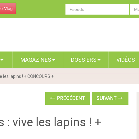
re Vlog
S
MAGAZINES
DOSSIERS
VIDÉOS
ve les lapins ! + CONCOURS +
PRÉCÉDENT
SUIVANT
: vive les lapins ! +