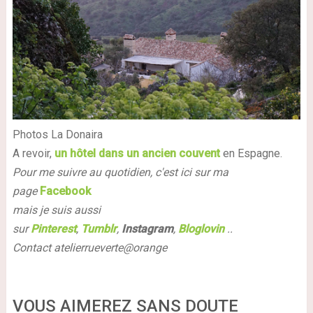
Photos La Donaira
A revoir,
un hôtel dans un ancien couvent
en Espagne.
Pour me suivre au quotidien, c'est ici sur ma
page
Facebook
mais je suis aussi
sur
Pinterest
,
Tumblr
,
Instagram
,
Bloglovin
..
Contact atelierrueverte@orange
VOUS AIMEREZ SANS DOUTE