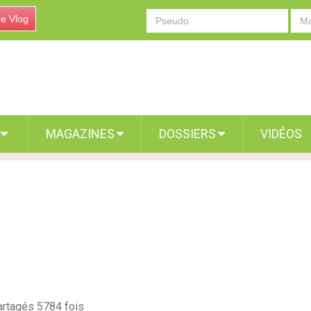
re Vlog
S
MAGAZINES
DOSSIERS
VIDÉOS
artagés 5784 fois